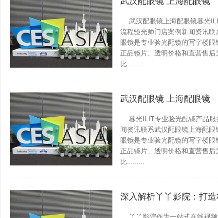
武汉配眼镜 上海配眼镜
武汉配眼镜上海配眼镜暮光IL
流程验光师门店案例新闻资讯联系WUH
眼镜是专业验光配镜的写字楼眼
正品镜片、透明价格和直营售后为
比.........
龙安百科网
发表于 2026-0
武汉配眼镜 上海配眼镜
暮光ILIT专业验光配镜产品
闻资讯联系武汉配眼镜上海配眼镜WUH
眼镜是专业验光配镜的写字楼眼
正品镜片、透明价格和直营售后为
比.........
龙安百科网
发表于 2026-0
深入解析丫丫影院：打造
丫丫影院作为一站式在线视频