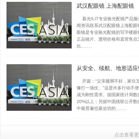
武汉配眼镜 上海配眼镜
暮光ILIT专业验光配镜产品
闻资讯联系武汉配眼镜上海配眼镜WUH
眼镜是专业验光配镜的写字楼眼
正品镜片、透明价格和直营售后为
比.........
龙安百科网
发表于 2026-0
从安全、续航、地形适应
开篇：“父亲腿脚不好，家住五
像打一场仗。”这是许多行动不
成为刚性需求。据国家统计局数据
20%以上；另据中国残联公开数
中最普遍也最迫切的.........
龙安百科网
发表于 2026-0
点击查看更