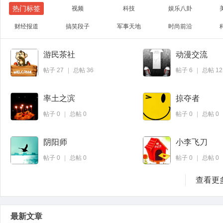
热门标签
视频
科技
娱乐八卦
财经报道
搞笑段子
军事天地
时尚前沿
游民茶社
动漫交流
微博
QQ
帖子
27
|
总帖
36
帖子
6
|
总帖
12
率土之滨
掠夺者
帖子
0
|
总帖
0
帖子
0
|
总帖
0
阴阳师
小李飞刀
帖子
0
|
总帖
0
帖子
0
|
总帖
0
查看更
最新文章