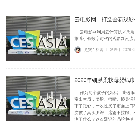
云电影网：打造全新观影
云电影网利用云计算技术为用
推荐引领数字时代的观影新潮流。...
龙安百科网
发表于 2026-0
2026年细腻柔软母婴纸
作为两个孩子的妈妈，我选纸
宝出生后，擦脸、擦嘴、擦鼻涕
下了狠心，一次性买了市面上口
度做了真实测评，这篇不拉踩、
测了什么？这次测评的品牌包括：维达..
龙安百科网
发表于 2026-0