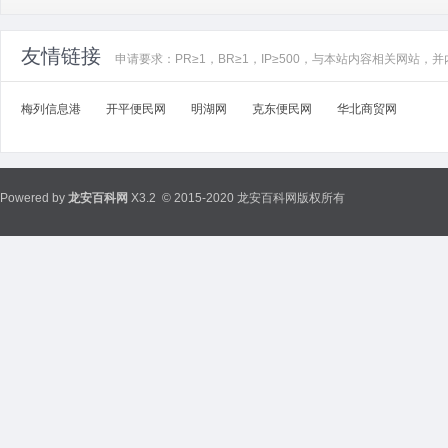
友情链接
申请要求：PR≥1，BR≥1，IP≥500，与本站内容相关网站
梅列信息港
开平便民网
明湖网
克东便民网
华北商贸网
Powered by
龙安百科网
X3.2
© 2015-2020 龙安百科网版权所有