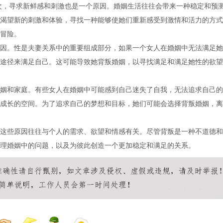
次，寻求新鲜感和刺激也是一个原因。婚姻生活往往会带来一种稳定和预
渴望新的刺激和体验，寻找一种能够使她们重新感受到激情和活力的方式
冒险。
因。性是夫妻关系中的重要组成部分，如果一个女人在婚姻中无法满足她
途径来满足自己。这可能导致她背叛婚姻，以寻找满足和满足她性的欲望
姻和家庭。有些女人在婚姻中可能感到自己迷失了自我，无法追求自己的
成长的空间。为了追求自己的梦想和目标，她们可能会选择背叛婚姻，离
这些原因往往与个人的需求、欲望和情感有关。尽管背叛是一种不道德和
理婚姻中的问题，以及为彼此创造一个更加稳定和满足的关系。