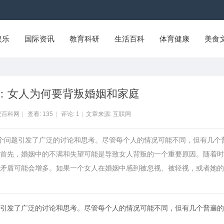
娱乐
国际资讯
教育科研
生活百科
体育健康
美食
：女人为何要背叛婚姻和家庭
安百科网
|
查看:
135
|
评论:
1
|
文章来源: 互联网
这个问题引发了广泛的讨论和思考。尽管每个人的情况可能不同，但有几个
首先，婚姻中的不满和失望可能是导致女人背叛的一个重要原因。随着时
矛盾可能会增多。如果一个女人在婚姻中感到被忽视、被轻视，或者她的
引发了广泛的讨论和思考。尽管每个人的情况可能不同，但有几个普遍的