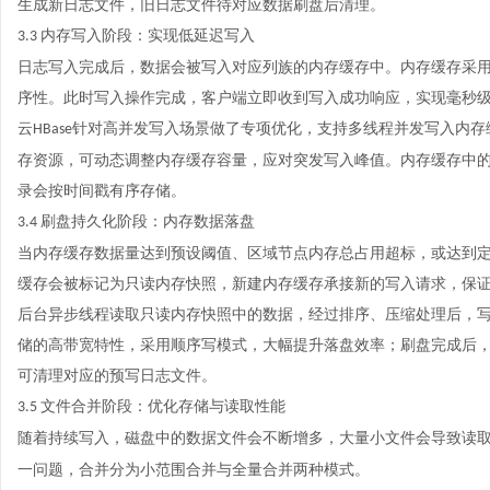
生成新日志文件，旧日志文件待对应数据刷盘后清理。
内存写入阶段：实现低延迟写入
3.3
日志写入完成后，数据会被写入对应列族的内存缓存中。内存缓存采
序性。此时写入操作完成，客户端立即收到写入成功响应，实现毫秒
云
针对高并发写入场景做了专项优化，支持多线程并发写入内存
HBase
存资源，可动态调整内存缓存容量，应对突发写入峰值。内存缓存中
录会按时间戳有序存储。
刷盘持久化阶段：内存数据落盘
3.4
当内存缓存数据量达到预设阈值、区域节点内存总占用超标，或达到
缓存会被标记为只读内存快照，新建内存缓存承接新的写入请求，保
后台异步线程读取只读内存快照中的数据，经过排序、压缩处理后，
储的高带宽特性，采用顺序写模式，大幅提升落盘效率；刷盘完成后
可清理对应的预写日志文件。
文件合并阶段：优化存储与读取性能
3.5
随着持续写入，磁盘中的数据文件会不断增多，大量小文件会导致读
一问题，合并分为小范围合并与全量合并两种模式。