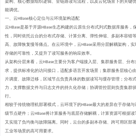
架构、核心数据组织逻辑、全链路读写流程，以及云化场景下的关键
能调优。
一、云
核心定位与云环境架构适配
HBase
云
是基于开源
生态构建的云原生分布式列式数据库服务，
HBase
HBase
性，同时依托云台的分布式存储、计算分离、弹性伸缩、多副本容错
高、故障恢复慢等痛点。在云环境中，云
采用分层解耦架构，实
HBase
存储的可靠性，又提升了读写服务的响应效率。
从架构分层来看，云
主要分为客户端接入层、集群服务层、分布
HBase
求，提供标准化的访问接口，适配多语言开发场景；集群服务层核心
片调度、故障迁移，区域节点负责具体的数据读写与缓存管理；分布
力，支撑数据文件与日志文件的持久化存储；协调管控层则负责集群
行。
相较于传统物理机部署模式，云环境下的
最大的差异在于存储与
HBase
级节点硬件；云
将计算服务与底层存储解耦，计算资源可根据读
HBase
又实现了负均衡与故障隔离。同时，云台的多副本存储、跨可用区部
工业等场景的高可用要求。