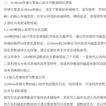
二、云
存储引擎核心设计与数据组织逻辑
HBase
存储引擎是云
的核心，决定了数据的存储格式、读写效率、空间
HBase
树）的核心存储思想，针对云环境的存储特性、网络延迟、资源弹性
入吞吐与高效读取性能。
树核心原理与云化适配
2.1 LSM
树的核心设计理念是将随机写转化为顺序写，通过内存缓存与磁盘
LSM
存储的顺序
优势高度契合。云
的
树分为内存层与磁盘层两
IO
HBase
LSM
层负责数据持久化存储，通过定期合并文件优化读取效率。
在云环境中，
树的适配优化主要体现在三个方面：一是依托云内存
LSM
二是利用云分布式存储的高带宽特性，加速内存数据到磁盘的刷写流
业务高峰期
抢占。
IO
核心存储组件与数据分层
2.2
云
存储引擎的核心组件包括预写日志、内存缓存、只读内存快照
HBase
合并与读取调度。
预写日志是保障数据可靠性的关键组件，所有写入操作在进入内存缓
持久化到磁盘的数据也可通过重放预写日志恢复，避数据丢失。在云