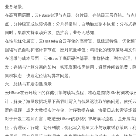
业务场景。
在高可用层面，云
实现节点级、分片级、
存储
级三层容错。节点
HBase
点，分钟级完成故障切换；分片异常时，自动触发副本恢复；分布式
同时，集群支持滚动升级、热扩容，业务无感知。
在性能优化层面，云
结合云存储的高带宽、低延迟特性，优化预
HBase
据读写负自动扩缩计算节点，应对流量峰值；精细化的缓存策略与文
在运维与成本层面，云
了底层硬件部署、集群搭建、副本管理、
HBase
发；存储与计算分离的架构，实现资源按需使用，避硬件闲置浪费，
集群状态，快速定位读写异常问题。
六、总结与开发实践启示
云
在云环境下的存储引擎与读写流程，核心是围绕
树架构做
HBase
LSM
计，解决了海量数据场景下高吞吐写入与低延迟读取的衡问题。依托
群的瓶颈，成为大数据实时存储、时序数据存储、海量日志检索等场
对于开发工程师而言，吃透云
的
存储
引擎与读写流程，是开展高
HBase
征，合理设计行键、划分列族，优化写入批量大小与读取缓存策略；