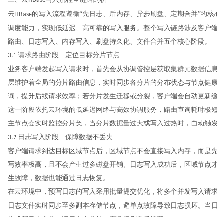
HBase
云
的写入流程遵循“先日志、后内存、异步刷盘、定期合并”的
HBase
调度能力，实现低延迟、高可靠的写入服务。整个写入链路涉及客户
路由、日志写入、内存写入、刷盘持久化、文件合并五个核心阶段。
请求路由阶段：定位目标分片节点
3.1
业务客户端发起写入请求时，首先会从协调管控层获取集群元数据信
层维护着全局的分片路由信息，实时同步各分片的分布状态与节点健
询，提升后续请求效率；若分片发生迁移或分裂，客户端会自动更新
这一阶段依托云环境的低延迟网络与高效协调服务，路由查询耗时极
主节点会实时监控分片负，当分片数据量过大或写入过热时，自动触
日志写入阶段：保障数据不丢失
3.2
客户端请求到达目标区域节点后，区域节点不会直接写入内存，而是
写效率极高，且不会产生过多磁盘开销。日志写入成功后，区域节点
生故障，数据也能通过日志恢复。
在云环境中，预写日志的写入采用批量提交优化，将多个并发写入请
日志文件实时同步至多副本存储节点，避单点故障导致日志损坏。当