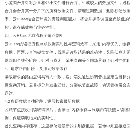
小范围合并针对少量相邻小文件进行合并，生成较大的数据文件，过
合并会合并某一分片下的所有数据文件，清理过期数据、删除标记数
率。云
结合云环境的资源调度能力，将合并操作调度至负较低的
HBase
控，衡存储效率与业务性能。
四、云
读取流程全链路剖析
HBase
云
的读取流程兼顾数据实时性与查询效率，采用“内存优先、缓
HBase
数据，再逐步查询磁盘文件，既保证读取结果的准确性，又降低查询
返回四个核心阶段，针对点查询、范围查询等不同场景做了针对性优
请求路由阶段：复用元数据缓存
4.1
读取请求的路由逻辑与写入一致，客户端先通过协调管控层定位目标
据查询开销。若目标分片发生迁移、分裂或节点故障，协调管控层会
送达。
多层数据查找阶段：逐层检索最新数据
4.2
区域节点接收到读取请求后，会按照
“内存缓存→只读内存快照→读缓
据，保证读取结果的实时性。
首先查询内存缓存，这里存储着最新的未刷盘数据，若命中则直接返