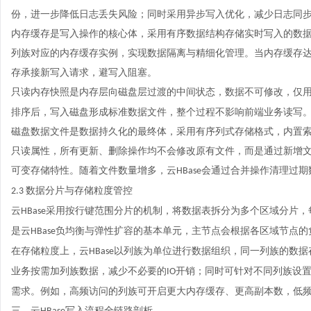
份，进一步降低日志丢失风险；同时采用异步写入优化，减少日志同
内存缓存是写入操作的核心体，采用有序数据结构存储实时写入的数
列族对应的内存缓存实例，实现数据隔离与精细化管理。当内存缓存
存承接新写入请求，避写入阻塞。
只读内存快照是内存层向磁盘层过渡的中间状态，数据不可修改，仅
排序后，写入磁盘形成标准数据文件，整个过程不影响前端业务读写
磁盘数据文件是数据持久化的最终体，采用有序列式存储格式，内置
只读属性，所有更新、删除操作均不会修改原有文件，而是通过新增
可变存储特性。随着文件数量增多，云
会通过合并操作清理过期
HBase
数据分片与存储粒度管控
2.3
云
采用按行键范围分片的机制，将数据表拆分为多个区域分片，
HBase
是云
负均衡与弹性扩容的基本单元，主节点会根据各区域节点的
HBase
在存储粒度上，云
以列族为单位进行数据组织，同一列族的数据
HBase
业务按需加列族数据，减少不必要的
开销；同时可针对不同列族设
IO
需求。例如，高频访问的列族可开启更大内存缓存、更高副本数，低
三、云
写入流程全链路剖析