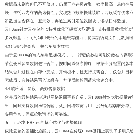
数据虽未刷盘但已不可修改，仍属于内存级读取，效率极高；若内存
块，依托云内存的高速特性，实现热点数据快速读取；若读缓存仍未
断数据是否存在，避无效，再通过索引定位数据块，读取目标数据。
云
针对云存储的
特性优化了磁盘读取逻辑，支持批量数据块读
HBase
IO
多次磁盘
；同时利用云台的本地缓存能力，将高频访问文件元数据
IO
结果合并阶段：整合多版本数据
4.3
由于云
的写入采用追加模式，同一行键的数据可能分散在内存缓
HBase
节点会对多层数据进行合并，按时间戳倒序排序，根据业务配置的版
结果合并过程在内存中完成，开销极小，且支持按需合并，仅合并目
完成后，会将结果写入读缓存，方便后续相同请求快速命中。
响应返回阶段：高效传输数据
4.4
合并后的最终结果会通过网络返回至客户端，云
针对大数据量读
HBase
出；同时支持数据压缩传输，减少网络带宽占用，提升远程读取效率
备用节点，保证读取请求的可靠性。
五、云环境下
的核心优化与优势体现
HBase
依托云台的基础设施能力，云
在传统
基础上实现了多项关
HBase
HBase