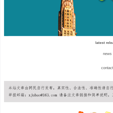
latest rel
news
contac