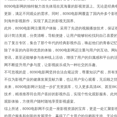
8090电影网的独特魅力首先体现在其海量的影视资源上。无论是经
更新，满足不同观众的需求。同时，8090电影网覆盖了国内外多个
到海外影视新作，实现了真正的影视无国界。
此外，8090电影网注重用户体验，采用了先进的视频播放技术，保
设计简洁美观，分类清晰，导航便捷，让用户能够轻松找到自己喜爱的
出了复古专区，集合了那个年代的经典影视作品，唤起他们的青春记
除了丰富的内容和优质的体验，8090电影网还注重与用户的互动。
资讯，甚至还能够参与各种线上活动，增强了用户的归属感和平台的活
网不断提升用户参与度，让影视娱乐成为一种社交的乐趣。
不可忽视的是，8090电影网坚持合法合规运营，尊重知识产权，所
不仅为影视产业的健康发展贡献力量，也让用户安心观看，无后顾之
未来，8090电影网计划进一步扩充资源库，引入更多高清4K、甚至
技术，精准推荐符合用户喜好的影视作品，实现个性化观影服务。此外
观影体验，方便用户随时随地享受影视盛宴。
综上所述，8090电影网不仅是一座影视资源的宝库，更是一处汇聚
的用户服务和创新的发展理念，赢得了广大用户的信赖和支持。无论你