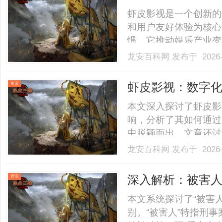
虾皮影视是一个创新的
和用户友好体验为核心
惯。它推动娱乐产业变
AR/VR技术，引领数字娱
龙安百科网
发布于 2026-
虾皮影视：数字
资讯
台
本文深入探讨了虾皮影
响，分析了其如何通过
中脱颖而出。文章还讨
技术下的发展前景，为
龙安百科网
发布于 2026-
代娱乐方式，成为数字化时
深入解析：被害
资讯
区别
本文系统探讨了“被害人
别。“被害人”特指刑