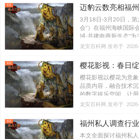
务等核心维度展开。本次考察
迈豹云数亮相福州跨
资讯
掘金全球
3月18日-3月20日
会”）在福州海峡国际
域·共建电商新生态”
商及相关从业者等专业
龙安百科网
发布于 2026-
展会上与跨境同仁开展
制服务护航跨境开门红作为
樱花影视：春日
资讯
樱花影视以樱花为意象
品质内容，融合技术沉
的数字娱乐空间，让用户
龙安百科网
发布于 2026-
福州私人调查行
资讯
择策略
本文全面探讨福州私人