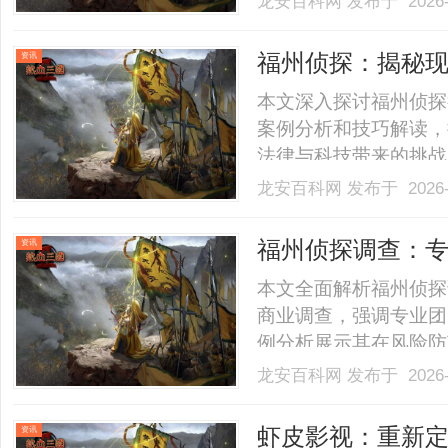
龙安百科网
发布于 2026-
福州侦探：揭秘
资讯
本文深入探讨福州侦探
案例分析和技巧解读，
法律与科技带来的挑战
为读者提供全面视角，
龙安百科网
发布于 2026-
响。......
福州侦探调查：
资讯
本文全面解析福州侦探
商业调查，强调专业团
例分析展示其在风险防
技发展带来的机遇。文
龙安百科网
发布于 2026-
高效解决之道，为个人与企
虾皮影视：重新
资讯