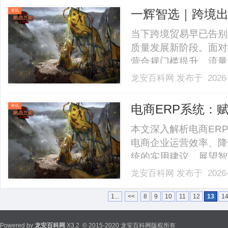
一辉智选｜跨境
资讯
商火热开启
当下跨境贸易早已告别
质量发展新阶段。面对
营合规门槛提升、流量
业新手、亟待转型的传
龙安百科网
发布于 2026-
需一个专业、高效、全
门槛、稳稳抓住全球万
电商ERP系统：
资讯
电.........
型
本文深入解析电商ER
电商企业运营效率、降
统的实用建议，展望智能化
龙安百科网
发布于 2026-
1...
<<
8
9
10
11
12
13
1
Powered by
龙安百科网
X3.2
© 2015-2020 龙安百科网版权所有