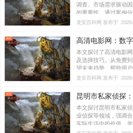
调查、市场需求驱动因
的重要性。通过案例分
高效利用调查资源的指南
龙安百科网
发布于 2026-
高清电影网：数
资讯
本文探讨了高清电影网
及选择技巧。从免费到
望未来趋势，帮助用户智慧
龙安百科网
发布于 2026-
昆明市私家侦探
资讯
本文探讨昆明市私家侦
业侦探等领域，强调合
实际生活中的价值，并
角以正确认识和利用这一专