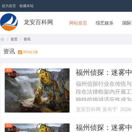
设为首页
收藏本站
龙安百科网
网站首页
综艺娱乐
国际
首页
资讯
资讯
RSS订阅
首
›
›
福州侦探：迷雾
资讯
福州侦探行业在传统与
段在法律框架内开展工
独特的地域适应性成为
化的方向发展。......
龙安百科网
发布于 2026-
页
福州侦探：迷雾
资讯