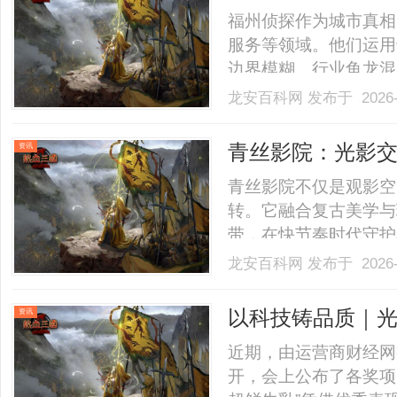
福州侦探作为城市真相
服务等领域。他们运用
边界模糊、行业鱼龙混
护者以智慧与勇气，为迷
龙安百科网
发布于 2026-
青丝影院：光影
资讯
青丝影院不仅是观影空
转。它融合复古美学与
带，在快节奏时代守护着一
龙安百科网
发布于 2026-
以科技铸品质｜光明
资讯
榜”年度奖项
近期，由运营商财经网举
开，会上公布了各奖项