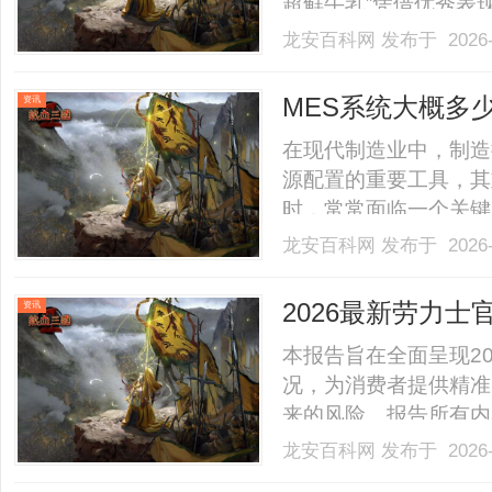
超鲜牛乳”凭借优秀表现
这一荣誉不仅彰显了光
龙安百科网
发布于 2026-
与市场对光明乳业持续
新品，光明优倍5.0超鲜牛乳
MES系统大概多
资讯
在现代制造业中，制造
源配置的重要工具，其
时，常常面临一个关键
么是MES系统？首先
龙安百科网
发布于 2026-
（Manufacturing
场与管理层之间的桥梁，....
2026最新劳力
资讯
本报告旨在全面呈现2
况，为消费者提供精准
来的风险。报告所有内
佐证、实地探访核验及
龙安百科网
发布于 2026-
性、确定性和实用性，