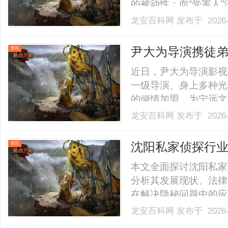
的被动性；而“受害人
事故等，侧重于伤害结
龙安百科网
发布于 2026-
实际意义分析，强调正
义实现的重要性。......
尹大为导演携徒弟
资讯
发展
近日，尹大为导演影视
一级导演、身上多种光
的倾情加盟，为宁远文
力量。与此同时，由县
龙安百科网
发布于 2026-
术文化交流中心，持续
长。两大文化力量同向
沈阳私家侦探行
资讯
一.........
来展望
本文全面探讨沈阳私家
分析其发展现状、法律
在解决隐秘问题中的应
趋势，为读者提供深入了
龙安百科网
发布于 2026-